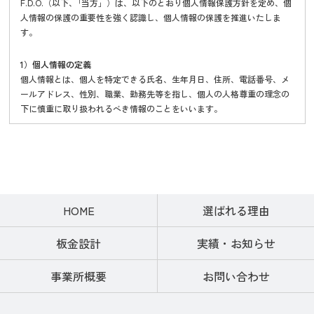
F.D.O.（以下、｢当方」）は、以下のとおり個人情報保護方針を定め、個
人情報の保護の重要性を強く認識し、個人情報の保護を推進いたしま
す。
1）個人情報の定義
個人情報とは、個人を特定できる氏名、生年月日、住所、電話番号、メ
ールアドレス、性別、職業、勤務先等を指し、個人の人格尊重の理念の
下に慎重に取り扱われるべき情報のことをいいます。
2）個人情報の管理
当方では、お客様の個人情報を取り扱うにあたり、漏えい、滅失、毀損
の防止のため、セキュリティシステムの維持と整備、個人情報取扱者へ
の適切な教育を行います。不正アクセス、改ざんへの対策として暗号化
を実施し、データ保護に努め、安全に利用できる体制の管理に徹しま
HOME
選ばれる理由
す。
板金設計
実績・お知らせ
3）利用目的
当方では、お客様からの問い合わせを通じて、氏名、生年月日、住所、
事業所概要
お問い合わせ
電話番号、メールアドレス等の個人情報をご提供いただく場合がありま
す。
その場合は、以下の目的においてのみ利用いたします。